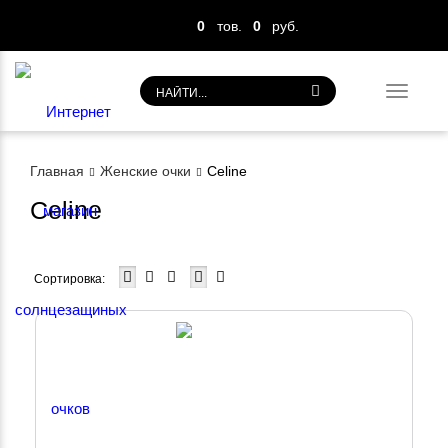
0
тов.
0
руб.
Toggl
navig
Главная
Женские очки
Celine
Celine
Сортировка: