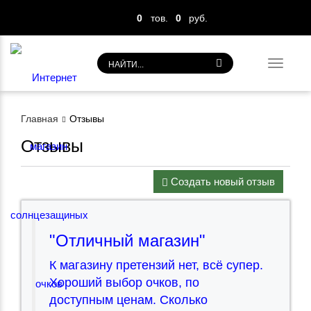
0
тов.
0
руб.
Toggl
navig
Главная
Отзывы
Отзывы
Создать новый отзыв
"Отличный магазин"
К магазину претензий нет, всё супер.
Хороший выбор очков, по
доступным ценам. Сколько