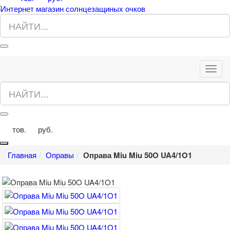
Toggl
navig
тов.
руб.
0
0
Главная
Оправы
Оправа Miu Miu 50O UA4/1O1