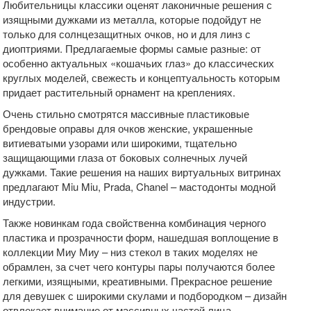
Любительницы классики оценят лаконичные решения с
изящными дужками из металла, которые подойдут не
только для солнцезащитных очков, но и для линз с
диоптриями. Предлагаемые формы самые разные: от
особенно актуальных «кошачьих глаз» до классических
круглых моделей, свежесть и концептуальность которым
придает растительный орнамент на креплениях.
Очень стильно смотрятся массивные пластиковые
брендовые оправы для очков женские, украшенные
витиеватыми узорами или широкими, тщательно
защищающими глаза от боковых солнечных лучей
дужками. Такие решения на наших виртуальных витринах
предлагают Miu Miu, Prada, Chanel – мастодонты модной
индустрии.
Также новинкам года свойственна комбинация черного
пластика и прозрачности форм, нашедшая воплощение в
коллекции Миу Миу – низ стекол в таких моделях не
обрамлен, за счет чего контуры пары получаются более
легкими, изящными, креативными. Прекрасное решение
для девушек с широкими скулами и подбородком – дизайн
отвлекает внимание от массивных частей лица,