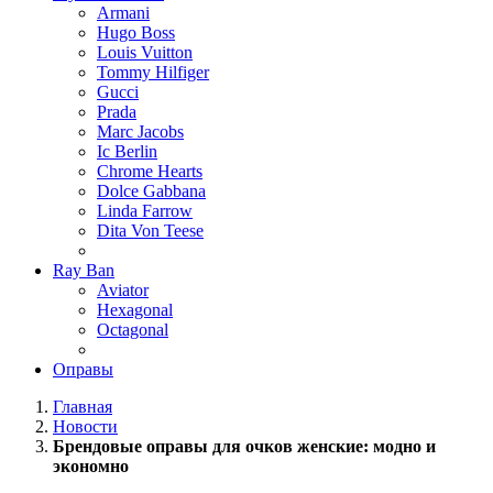
Armani
Hugo Boss
Louis Vuitton
Tommy Hilfiger
Gucci
Prada
Marc Jacobs
Ic Berlin
Chrome Hearts
Dolce Gabbana
Linda Farrow
Dita Von Teese
Ray Ban
Aviator
Hexagonal
Octagonal
Оправы
Главная
Новости
Брендовые оправы для очков женские: модно и
экономно