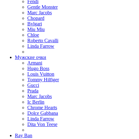
Fendi
Gentle Monster
Marc Jacobs
Chopard
Bvlgari
Miu Miu
Chloe
Roberto Cavalli
Linda Farrow
Мужские очки
Armani
Hugo Boss
Louis Vuitton
Tommy Hilfiger
Gucci
Prada
Marc Jacobs
Ic Berlin
Chrome Hearts
Dolce Gabbana
Linda Farrow
Dita Von Teese
Ray Ban