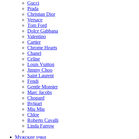
Gucci
Prada
Christian Dior
Versace
Tom Ford
Dolce Gabbana
Valentino
Cartier
Chrome Hearts
Chanel
Celine
Louis Vuitton
Jimmy Choo
Saint Laurent
Fendi
Gentle Monster
Marc Jacobs
Chopard
Bvlgari
Miu Miu
Chloe
Roberto Cavalli
Linda Farrow
Мужские очки