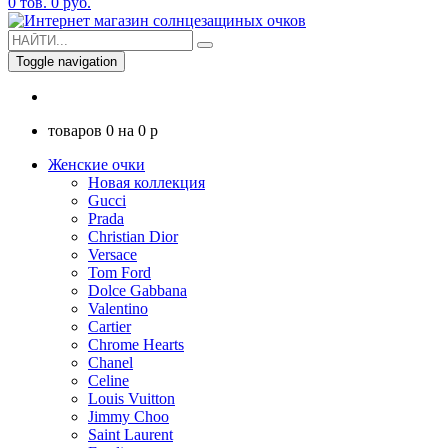
0
тов.
0
руб.
Toggle navigation
товаров
0
на
0
p
Женские очки
Новая коллекция
Gucci
Prada
Christian Dior
Versace
Tom Ford
Dolce Gabbana
Valentino
Cartier
Chrome Hearts
Chanel
Celine
Louis Vuitton
Jimmy Choo
Saint Laurent