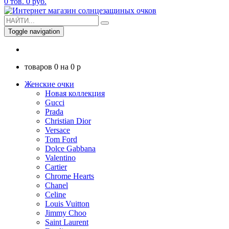
0
тов.
0
руб.
Toggle navigation
товаров
0
на
0
p
Женские очки
Новая коллекция
Gucci
Prada
Christian Dior
Versace
Tom Ford
Dolce Gabbana
Valentino
Cartier
Chrome Hearts
Chanel
Celine
Louis Vuitton
Jimmy Choo
Saint Laurent