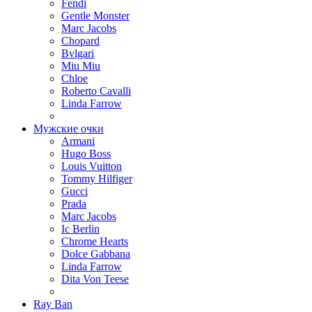
Fendi
Gentle Monster
Marc Jacobs
Chopard
Bvlgari
Miu Miu
Chloe
Roberto Cavalli
Linda Farrow
Мужские очки
Armani
Hugo Boss
Louis Vuitton
Tommy Hilfiger
Gucci
Prada
Marc Jacobs
Ic Berlin
Chrome Hearts
Dolce Gabbana
Linda Farrow
Dita Von Teese
Ray Ban