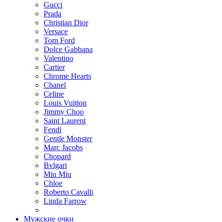
Gucci
Prada
Christian Dior
Versace
Tom Ford
Dolce Gabbana
Valentino
Cartier
Chrome Hearts
Chanel
Celine
Louis Vuitton
Jimmy Choo
Saint Laurent
Fendi
Gentle Monster
Marc Jacobs
Chopard
Bvlgari
Miu Miu
Chloe
Roberto Cavalli
Linda Farrow
Мужские очки