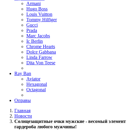
Armani
Hugo Boss
Louis Vuitton
Tommy Hilfiger
Gucci
Prada
Marc Jacobs
Ic Berlin
Chrome Hearts
Dolce Gabbana
Linda Farrow
Dita Von Teese
Ray Ban
Aviator
Hexagonal
Octagonal
Оправы
Главная
Новости
Солнцезащитные очки мужские - весомый элемент
гардероба любого мужчины!