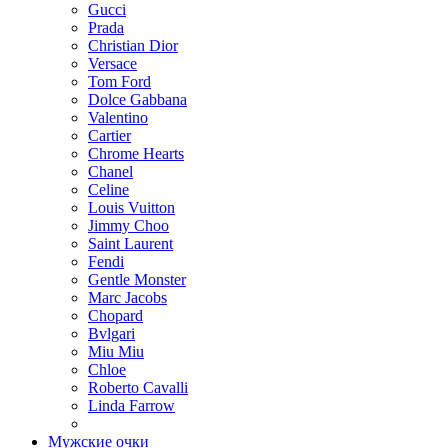
Gucci
Prada
Christian Dior
Versace
Tom Ford
Dolce Gabbana
Valentino
Cartier
Chrome Hearts
Chanel
Celine
Louis Vuitton
Jimmy Choo
Saint Laurent
Fendi
Gentle Monster
Marc Jacobs
Chopard
Bvlgari
Miu Miu
Chloe
Roberto Cavalli
Linda Farrow
Мужские очки