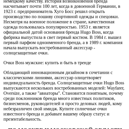
немецкому качеству. История возникновения бренда
насчитывает почти 100 лет, когда в довоенной Германии, в
1923 г. предприниматель Хуго Босс решил открыть
производство по пошиву спортивной одежды и спецовки.
Несмотря на военное положение в стране, качественная
одежда пользовалась популярностью. 1953 г. является
официальной датой основания бренда Hugo Boss, когда
фабрика выпустила в свет первый костюм. В 1984 г. вышел
первый парфюм одноименного бренда, а в 1989 г. компания
начала выпускать востребованный аксессуар -
солнцезащитные очки.
Очки Boss мужские: купить и быть в тренде
Обладающий инновационным дизайном в сочетании с
классическими линиями, аксессуар олицетворяет
индивидуальность бренда. Солнцезащитные очки Hugo Boss
выпускаются нескольких востребованных моделей: Wayfarer,
Oversize, а также ''авиаторы''. Становится понятным, почему
среди поклонников бренда много известных политиков,
бизнесменов, руководителей и просто деловых людей, кому
небезразличен свой имидж. Купите солнечные очки
известного бренда и добавьте вашему образу статус и
презентабельность.