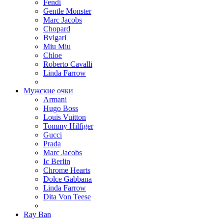
Fendi
Gentle Monster
Marc Jacobs
Chopard
Bvlgari
Miu Miu
Chloe
Roberto Cavalli
Linda Farrow
Мужские очки
Armani
Hugo Boss
Louis Vuitton
Tommy Hilfiger
Gucci
Prada
Marc Jacobs
Ic Berlin
Chrome Hearts
Dolce Gabbana
Linda Farrow
Dita Von Teese
Ray Ban