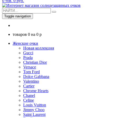
0
тов.
0
руб.
Toggle navigation
товаров
0
на
0
p
Женские очки
Новая коллекция
Gucci
Prada
Christian Dior
Versace
Tom Ford
Dolce Gabbana
Valentino
Cartier
Chrome Hearts
Chanel
Celine
Louis Vuitton
Jimmy Choo
Saint Laurent