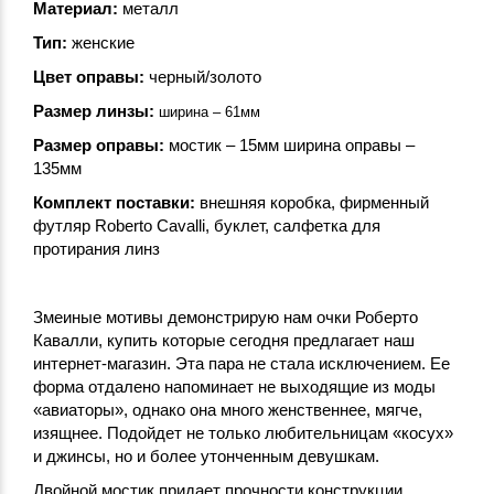
Материал:
металл
Тип:
женские
Цвет оправы:
черный/золото
Размер линзы:
ширина – 61мм
Размер оправы:
мостик – 15мм ширина оправы –
135мм
Комплект поставки:
внешняя коробка, фирменный
футляр Roberto Cavalli, буклет, салфетка для
протирания линз
Змеиные мотивы демонстрирую нам очки Роберто
Кавалли, купить которые сегодня предлагает наш
интернет-магазин. Эта пара не стала исключением. Ее
форма отдалено напоминает не выходящие из моды
«авиаторы», однако она много женственнее, мягче,
изящнее. Подойдет не только любительницам «косух»
и джинсы, но и более утонченным девушкам.
Двойной мостик придает прочности конструкции,