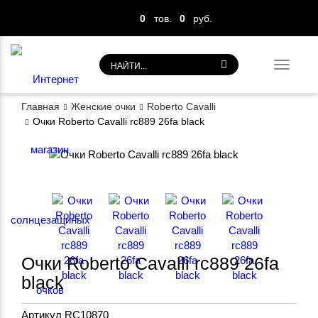
0
тов.
0
руб.
Toggl
navig
Главная
Женские очки
Roberto Cavalli
Очки Roberto Cavalli rc889 26fa black
Очки Roberto Cavalli rc889 26fa
black
Артикул
RC10870