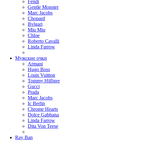
Fendi
Gentle Monster
Marc Jacobs
Chopard
Bvlgari
Miu Miu
Chloe
Roberto Cavalli
Linda Farrow
Мужские очки
Armani
Hugo Boss
Louis Vuitton
Tommy Hilfiger
Gucci
Prada
Marc Jacobs
Ic Berlin
Chrome Hearts
Dolce Gabbana
Linda Farrow
Dita Von Teese
Ray Ban