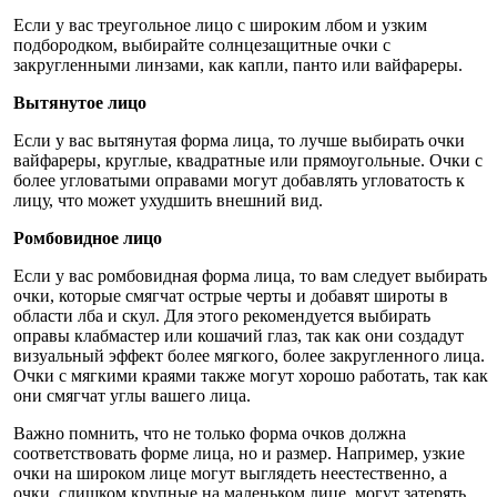
Если у вас треугольное лицо с широким лбом и узким
подбородком, выбирайте солнцезащитные очки с
закругленными линзами, как капли, панто или вайфареры.
Вытянутое лицо
Если у вас вытянутая форма лица, то лучше выбирать очки
вайфареры, круглые, квадратные или прямоугольные. Очки с
более угловатыми оправами могут добавлять угловатость к
лицу, что может ухудшить внешний вид.
Ромбовидное лицо
Если у вас ромбовидная форма лица, то вам следует выбирать
очки, которые смягчат острые черты и добавят широты в
области лба и скул. Для этого рекомендуется выбирать
оправы клабмастер или кошачий глаз, так как они создадут
визуальный эффект более мягкого, более закругленного лица.
Очки с мягкими краями также могут хорошо работать, так как
они смягчат углы вашего лица.
Важно помнить, что не только форма очков должна
соответствовать форме лица, но и размер. Например, узкие
очки на широком лице могут выглядеть неестественно, а
очки, слишком крупные на маленьком лице, могут затерять