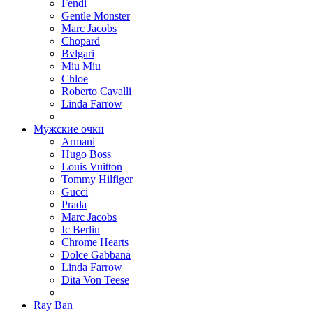
Fendi
Gentle Monster
Marc Jacobs
Chopard
Bvlgari
Miu Miu
Chloe
Roberto Cavalli
Linda Farrow
Мужские очки
Armani
Hugo Boss
Louis Vuitton
Tommy Hilfiger
Gucci
Prada
Marc Jacobs
Ic Berlin
Chrome Hearts
Dolce Gabbana
Linda Farrow
Dita Von Teese
Ray Ban