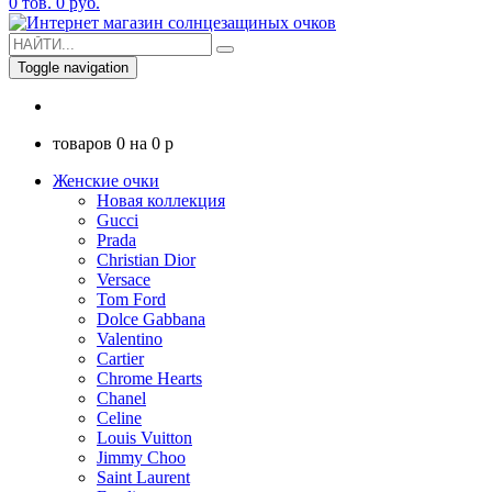
0
тов.
0
руб.
Toggle navigation
товаров
0
на
0
p
Женские очки
Новая коллекция
Gucci
Prada
Christian Dior
Versace
Tom Ford
Dolce Gabbana
Valentino
Cartier
Chrome Hearts
Chanel
Celine
Louis Vuitton
Jimmy Choo
Saint Laurent