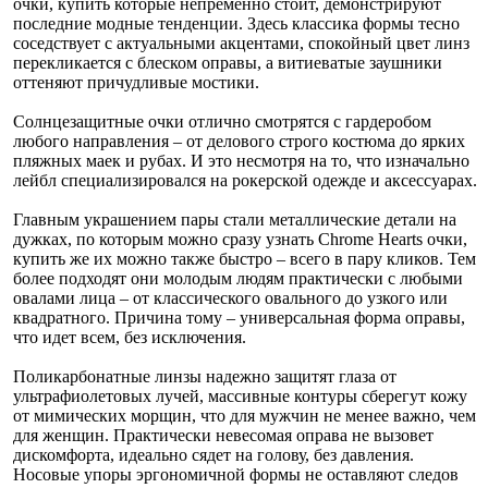
очки, купить которые непременно стоит, демонстрируют
последние модные тенденции. Здесь классика формы тесно
соседствует с актуальными акцентами, спокойный цвет линз
перекликается с блеском оправы, а витиеватые заушники
оттеняют причудливые мостики.
Солнцезащитные очки отлично смотрятся с гардеробом
любого направления – от делового строго костюма до ярких
пляжных маек и рубах. И это несмотря на то, что изначально
лейбл специализировался на рокерской одежде и аксессуарах.
Главным украшением пары стали металлические детали на
дужках, по которым можно сразу узнать Chrome Hearts очки,
купить же их можно также быстро – всего в пару кликов. Тем
более подходят они молодым людям практически с любыми
овалами лица – от классического овального до узкого или
квадратного. Причина тому – универсальная форма оправы,
что идет всем, без исключения.
Поликарбонатные линзы надежно защитят глаза от
ультрафиолетовых лучей, массивные контуры сберегут кожу
от мимических морщин, что для мужчин не менее важно, чем
для женщин. Практически невесомая оправа не вызовет
дискомфорта, идеально сядет на голову, без давления.
Носовые упоры эргономичной формы не оставляют следов